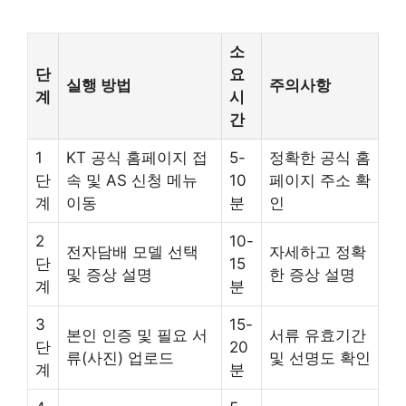
소
단
요
실행 방법
주의사항
계
시
간
1
KT 공식 홈페이지 접
5-
정확한 공식 홈
단
속 및 AS 신청 메뉴
10
페이지 주소 확
계
이동
분
인
2
10-
전자담배 모델 선택
자세하고 정확
단
15
및 증상 설명
한 증상 설명
계
분
3
15-
본인 인증 및 필요 서
서류 유효기간
단
20
류(사진) 업로드
및 선명도 확인
계
분