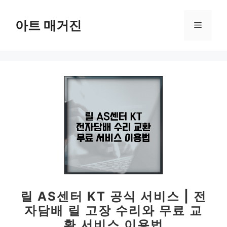
컨
텐
아트 매거진
메
츠
로
뉴
건
너
뛰
기
릴 AS센터 KT 공식 서비스 | 전
자담배 릴 고장 수리와 무료 교
환 서비스 이용법