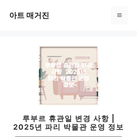
컨
텐
아트 매거진
메
츠
로
뉴
건
너
뛰
기
루부르 휴관일 변경 사항 |
2025년 파리 박물관 운영 정보