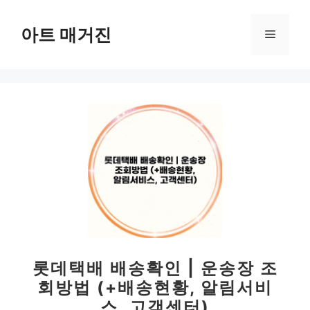
컨
텐
아트 매거진
메
츠
로
뉴
건
너
뛰
기
롯데택배 배송확인 | 운송장 조
회방법 (+배송현황, 알림서비
스, 고객센터)