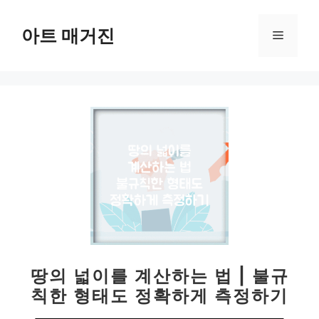
컨
텐
아트 매거진
메
츠
로
뉴
건
너
뛰
기
땅의 넓이를 계산하는 법 | 불규
칙한 형태도 정확하게 측정하기