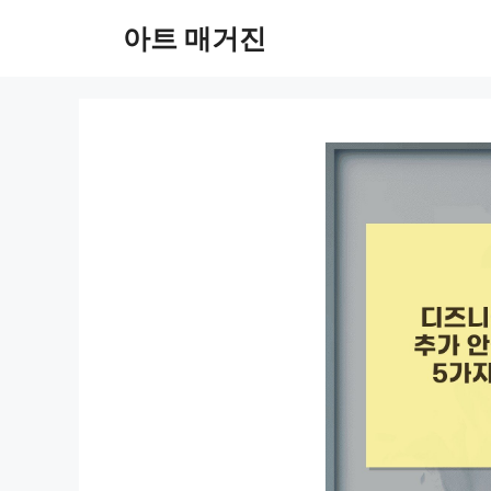
컨
아트 매거진
텐
츠
로
건
너
뛰
기