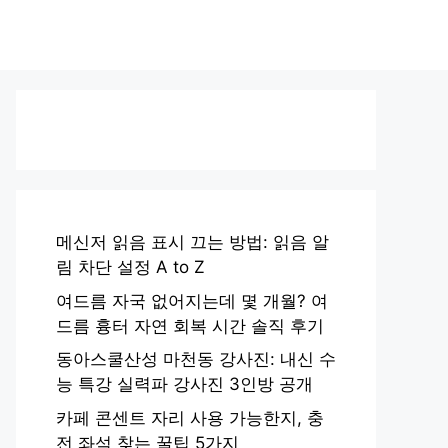
메신저 읽음 표시 끄는 방법: 읽음 알
림 차단 설정 A to Z
여드름 자국 없어지는데 몇 개월? 여
드름 흉터 자연 회복 시간 솔직 후기
동아스쿨산성 마천동 강사진: 내신 수
능 특강 실력파 강사진 3인방 공개
카페 콘센트 자리 사용 가능한지, 충
전 좌석 찾는 꿀팁 5가지