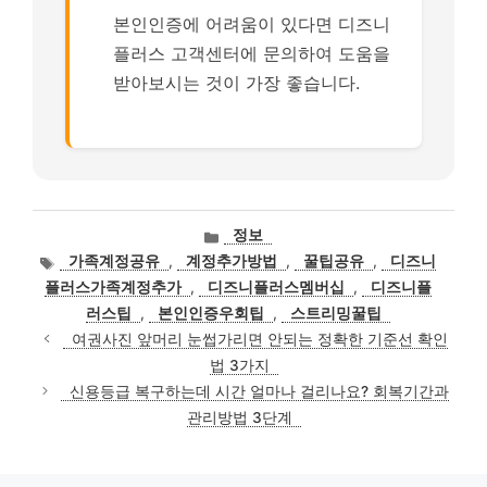
본인인증에 어려움이 있다면 디즈니
플러스 고객센터에 문의하여 도움을
받아보시는 것이 가장 좋습니다.
카
정보
테
태
가족계정공유
,
계정추가방법
,
꿀팁공유
,
디즈니
고
그
플러스가족계정추가
,
디즈니플러스멤버십
,
디즈니플
리
러스팁
,
본인인증우회팁
,
스트리밍꿀팁
여권사진 앞머리 눈썹가리면 안되는 정확한 기준선 확인
법 3가지
신용등급 복구하는데 시간 얼마나 걸리나요? 회복기간과
관리방법 3단계