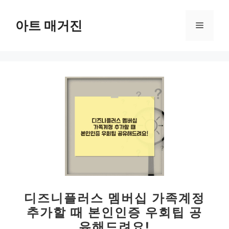
컨
텐
아트 매거진
메
츠
로
뉴
건
너
뛰
기
디즈니플러스 멤버십 가족계정
추가할 때 본인인증 우회팁 공
유해드려요!