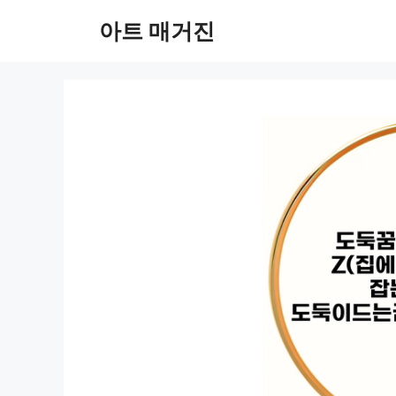
컨
아트 매거진
텐
츠
로
건
너
뛰
기