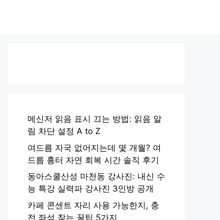
메신저 읽음 표시 끄는 방법: 읽음 알
림 차단 설정 A to Z
여드름 자국 없어지는데 몇 개월? 여
드름 흉터 자연 회복 시간 솔직 후기
동아스쿨산성 마천동 강사진: 내신 수
능 특강 실력파 강사진 3인방 공개
카페 콘센트 자리 사용 가능한지, 충
전 좌석 찾는 꿀팁 5가지