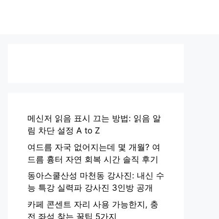
메신저 읽음 표시 끄는 방법: 읽음 알
림 차단 설정 A to Z
여드름 자국 없어지는데 몇 개월? 여
드름 흉터 자연 회복 시간 솔직 후기
동아스쿨산성 마천동 강사진: 내신 수
능 특강 실력파 강사진 3인방 공개
카페 콘센트 자리 사용 가능한지, 충
전 좌석 찾는 꿀팁 5가지