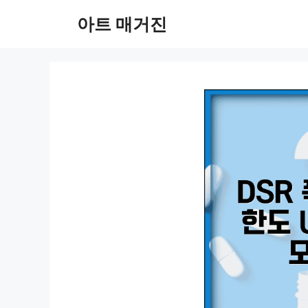
컨
아트 매거진
텐
츠
로
건
너
뛰
기