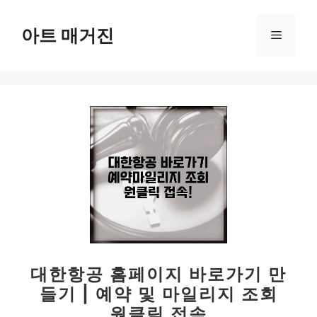
컨
텐
아트 매거진
메
츠
로
뉴
건
너
뛰
기
대한항공 홈페이지 바로가기 만
들기 | 예약 및 마일리지 조회
원클릭 접속