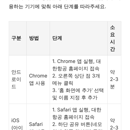
용하는 기기에 맞춰 아래 단계를 따라주세요.
소
요
구분
방법
단계
시
간
1. Chrome 앱 실행, 대
한항공 홈페이지 접속
안드
약
Chrome
2. 오른쪽 상단 점 3개
로이
2-3
앱 사용
메뉴 클릭
드
분
3. ‘홈 화면에 추가’ 선택
및 이름 지정 후 추가
1. Safari 앱 실행, 대한
항공 홈페이지 접속
iOS
약
Safari
2. 하단 공유 버튼(네모
(아이
2-3