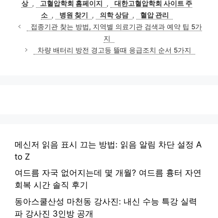
상
,
고혈압학회 홈페이지
,
대한고혈압학회 사이트 주
리
소
,
병원 찾기
,
의학 상담
,
혈압 관리
접종기관 찾는 방법, 지역별 의료기관 검색과 예약 팁 5가
지
차량 배터리 방전 경고등 뜰때 응급조치 순서 5가지
메신저 읽음 표시 끄는 방법: 읽음 알림 차단 설정 A
to Z
여드름 자국 없어지는데 몇 개월? 여드름 흉터 자연
회복 시간 솔직 후기
동아스쿨산성 마천동 강사진: 내신 수능 특강 실력
파 강사진 3인방 공개