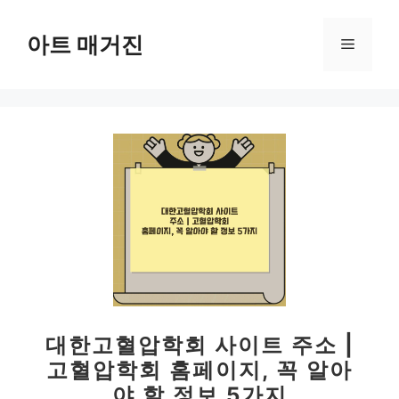
컨
텐
아트 매거진
메
츠
로
뉴
건
너
뛰
기
대한고혈압학회 사이트 주소 |
고혈압학회 홈페이지, 꼭 알아
야 할 정보 5가지