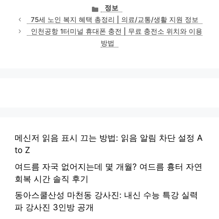
카
정보
테
75세 노인 복지 혜택 총정리 | 의료/교통/생활 지원 정보
고
인천공항 1터미널 휴대폰 충전 | 무료 충전소 위치와 이용
리
방법
메신저 읽음 표시 끄는 방법: 읽음 알림 차단 설정 A
to Z
여드름 자국 없어지는데 몇 개월? 여드름 흉터 자연
회복 시간 솔직 후기
동아스쿨산성 마천동 강사진: 내신 수능 특강 실력
파 강사진 3인방 공개