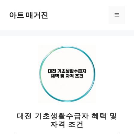
컨
텐
아트 매거진
메
츠
로
뉴
건
너
뛰
기
대전 기초생활수급자 혜택 및
자격 조건