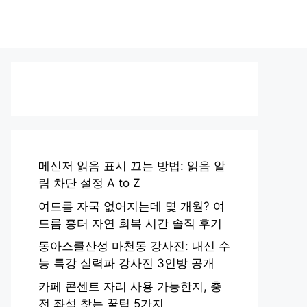
메신저 읽음 표시 끄는 방법: 읽음 알
림 차단 설정 A to Z
여드름 자국 없어지는데 몇 개월? 여
드름 흉터 자연 회복 시간 솔직 후기
동아스쿨산성 마천동 강사진: 내신 수
능 특강 실력파 강사진 3인방 공개
카페 콘센트 자리 사용 가능한지, 충
전 좌석 찾는 꿀팁 5가지