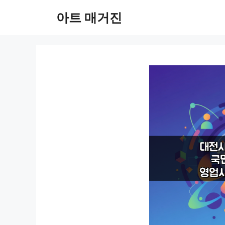
컨
아트 매거진
텐
츠
로
건
너
뛰
기