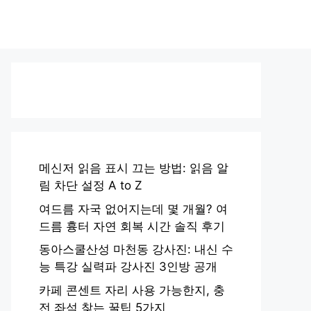
메신저 읽음 표시 끄는 방법: 읽음 알
림 차단 설정 A to Z
여드름 자국 없어지는데 몇 개월? 여
드름 흉터 자연 회복 시간 솔직 후기
동아스쿨산성 마천동 강사진: 내신 수
능 특강 실력파 강사진 3인방 공개
카페 콘센트 자리 사용 가능한지, 충
전 좌석 찾는 꿀팁 5가지