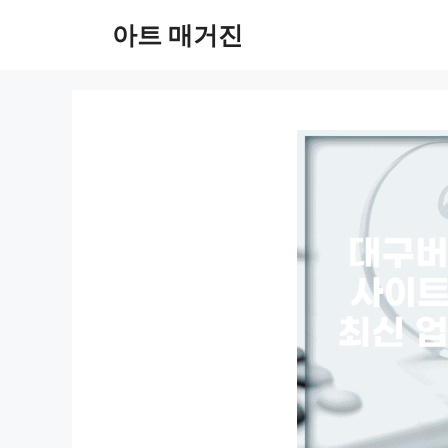
컨
아트 매거진
텐
츠
로
건
너
뛰
기