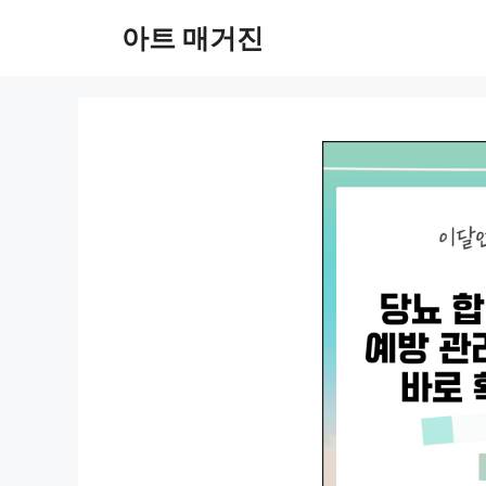
컨
아트 매거진
텐
츠
로
건
너
뛰
기