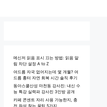
메신저 읽음 표시 끄는 방법: 읽음 알
림 차단 설정 A to Z
여드름 자국 없어지는데 몇 개월? 여
드름 흉터 자연 회복 시간 솔직 후기
동아스쿨산성 마천동 강사진: 내신 수
능 특강 실력파 강사진 3인방 공개
카페 콘센트 자리 사용 가능한지, 충
전 좌석 찾는 꿀팁 5가지