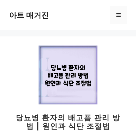
컨
텐
아트 매거진
메
츠
로
뉴
건
너
뛰
기
당뇨병 환자의 배고픔 관리 방
법 | 원인과 식단 조절법