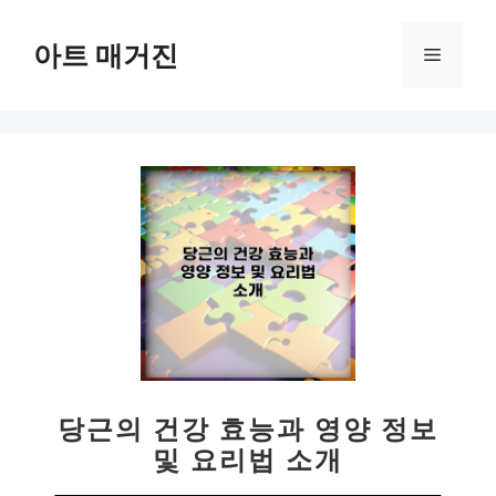
컨
텐
아트 매거진
메
츠
로
뉴
건
너
뛰
기
당근의 건강 효능과 영양 정보
및 요리법 소개