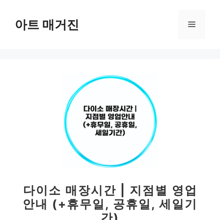
컨
텐
아트 매거진
메
츠
로
뉴
건
너
뛰
기
다이소 매장시간 | 지점별 영업
안내 (+휴무일, 공휴일, 세일기
간)