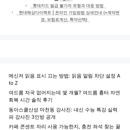
테
롯데카드 발급 불가자 유형과 대응 방법
고
현대해상다이렉트 | 온라인 가입방법 상세안내 (+계약변
리
경, 보험료계산, 특약선택)
메신저 읽음 표시 끄는 방법: 읽음 알림 차단 설정 A
to Z
여드름 자국 없어지는데 몇 개월? 여드름 흉터 자연
회복 시간 솔직 후기
동아스쿨산성 마천동 강사진: 내신 수능 특강 실력
파 강사진 3인방 공개
카페 콘센트 자리 사용 가능한지, 충전 좌석 찾는 꿀