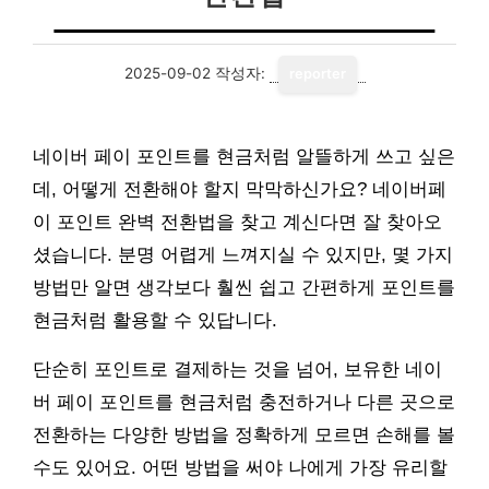
2025-09-02
작성자:
reporter
네이버 페이 포인트를 현금처럼 알뜰하게 쓰고 싶은
데, 어떻게 전환해야 할지 막막하신가요? 네이버페
이 포인트 완벽 전환법을 찾고 계신다면 잘 찾아오
셨습니다. 분명 어렵게 느껴지실 수 있지만, 몇 가지
방법만 알면 생각보다 훨씬 쉽고 간편하게 포인트를
현금처럼 활용할 수 있답니다.
단순히 포인트로 결제하는 것을 넘어, 보유한 네이
버 페이 포인트를 현금처럼 충전하거나 다른 곳으로
전환하는 다양한 방법을 정확하게 모르면 손해를 볼
수도 있어요. 어떤 방법을 써야 나에게 가장 유리할