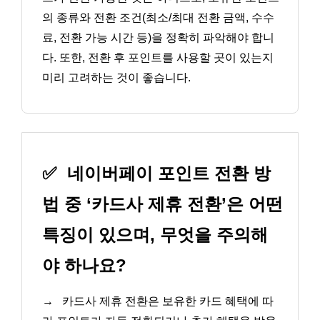
의 종류와 전환 조건(최소/최대 전환 금액, 수수
료, 전환 가능 시간 등)을 정확히 파악해야 합니
다. 또한, 전환 후 포인트를 사용할 곳이 있는지
미리 고려하는 것이 좋습니다.
✅
네이버페이 포인트 전환 방
법 중 ‘카드사 제휴 전환’은 어떤
특징이 있으며, 무엇을 주의해
야 하나요?
→
카드사 제휴 전환은 보유한 카드 혜택에 따