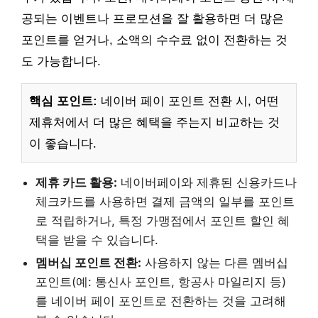
공되는 이벤트나 프로모션을 잘 활용하면 더 많은
포인트를 얻거나, 소액의 수수료 없이 전환하는 것
도 가능합니다.
핵심 포인트:
네이버 페이 포인트 전환 시, 어떤
제휴처에서 더 많은 혜택을 주는지 비교하는 것
이 좋습니다.
제휴 카드 활용:
네이버페이와 제휴된 신용카드나
체크카드를 사용하면 결제 금액의 일부를 포인트
로 적립하거나, 특정 가맹점에서 포인트 할인 혜
택을 받을 수 있습니다.
멤버십 포인트 전환:
사용하지 않는 다른 멤버십
포인트(예: 통신사 포인트, 항공사 마일리지 등)
를 네이버 페이 포인트로 전환하는 것을 고려해