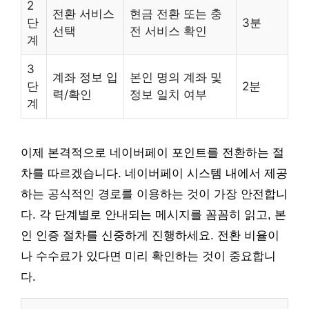
2
전환 서비스
현금 전환 또는 충
단
3분
선택
전 서비스 확인
계
3
계좌 정보 입
본인 명의 계좌 및
단
2분
력/확인
정보 일치 여부
계
이제 본격적으로 네이버페이 포인트를 전환하는 절
차를 따르겠습니다. 네이버페이 시스템 내에서 제공
하는 공식적인 경로를 이용하는 것이 가장 안전합니
다. 각 단계별로 안내되는 메시지를 꼼꼼히 읽고, 본
인 인증 절차를 신중하게 진행하세요. 전환 비율이
나 수수료가 있다면 미리 확인하는 것이 중요합니
다.