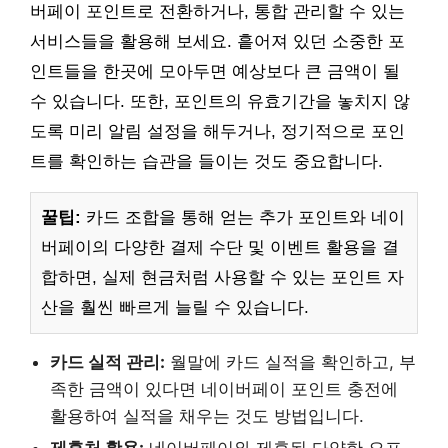
버페이 포인트로 전환하거나, 통합 관리할 수 있는
서비스들을 활용해 보세요. 흩어져 있던 소중한 포
인트들을 한곳에 모아두면 예상보다 큰 금액이 될
수 있습니다. 또한, 포인트의 유효기간을 놓치지 않
도록 미리 알림 설정을 해두거나, 정기적으로 포인
트를 확인하는 습관을 들이는 것도 중요합니다.
꿀팁:
카드 조합을 통해 얻는 추가 포인트와 네이
버페이의 다양한 결제 수단 및 이벤트 활용을 결
합하면, 실제 현금처럼 사용할 수 있는 포인트 자
산을 훨씬 빠르게 늘릴 수 있습니다.
카드 실적 관리:
월말에 카드 실적을 확인하고, 부
족한 금액이 있다면 네이버페이 포인트 충전에
활용하여 실적을 채우는 것도 방법입니다.