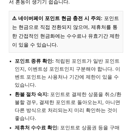
서 혼동이 생기기 쉽습니다.
⚠️ 네이버페이 포인트 현금 충전 시 주의:
포인트
는 현금으로 직접 전환되지 않으며, 제휴처를 통
한 간접적인 현금화에는 수수료나 유효기간 제한
이 있을 수 있습니다.
포인트 종류 확인:
적립된 포인트가 일반 포인트
인지, 이벤트성 포인트인지 구분해야 합니다. 이
벤트 포인트는 사용처나 기간에 제한이 있을 수
있습니다.
환불 절차 숙지:
포인트로 결제한 상품을 취소/환
불할 경우, 결제한 포인트로 돌아오는지, 아니면
다른 방식으로 처리되는지 미리 확인하는 것이
좋습니다.
제휴처 수수료 확인:
포인트로 상품권 등을 구매