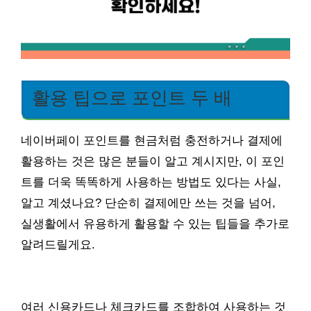
활용 팁으로 포인트 두 배
네이버페이 포인트를 현금처럼 충전하거나 결제에
활용하는 것은 많은 분들이 알고 계시지만, 이 포인
트를 더욱 똑똑하게 사용하는 방법도 있다는 사실,
알고 계셨나요? 단순히 결제에만 쓰는 것을 넘어,
실생활에서 유용하게 활용할 수 있는 팁들을 추가로
알려드릴게요.
여러 신용카드나 체크카드를 조합하여 사용하는 것