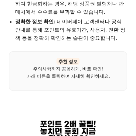
하여 현금화하는 경우, 해당 상품권 발행처나 판
매처에서 수수료를 부과할 수 있습니다.
정확한 정보 확인:
네이버페이 고객센터나 공식
안내를 통해 포인트의 유효기간, 사용처, 전환 정
책 등을 정확히 확인하는 습관이 중요합니다.
추천 정보
주의사항까지 꼼꼼하게, 바로 확인!
아래 버튼을 클릭하여 자세히 확인하세요.