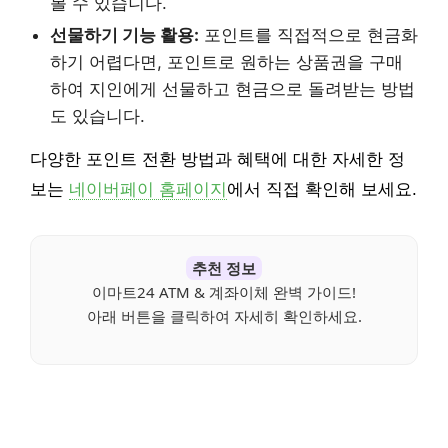
볼 수 있습니다.
선물하기 기능 활용:
포인트를 직접적으로 현금화
하기 어렵다면, 포인트로 원하는 상품권을 구매
하여 지인에게 선물하고 현금으로 돌려받는 방법
도 있습니다.
다양한 포인트 전환 방법과 혜택에 대한 자세한 정
보는
네이버페이 홈페이지
에서 직접 확인해 보세요.
추천 정보
이마트24 ATM & 계좌이체 완벽 가이드!
아래 버튼을 클릭하여 자세히 확인하세요.