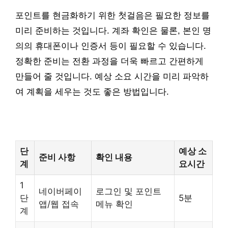
포인트를 현금화하기 위한 첫걸음은 필요한 정보를
미리 준비하는 것입니다. 계좌 확인은 물론, 본인 명
의의 휴대폰이나 인증서 등이 필요할 수 있습니다.
정확한 준비는 전환 과정을 더욱 빠르고 간편하게
만들어 줄 것입니다. 예상 소요 시간을 미리 파악하
여 계획을 세우는 것도 좋은 방법입니다.
단
예상 소
준비 사항
확인 내용
계
요시간
1
네이버페이
로그인 및 포인트
단
5분
앱/웹 접속
메뉴 확인
계