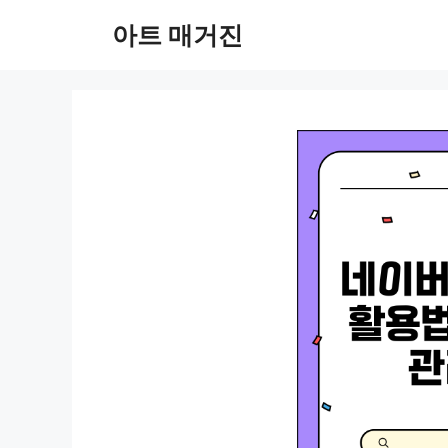
컨
아트 매거진
텐
츠
로
건
너
뛰
기