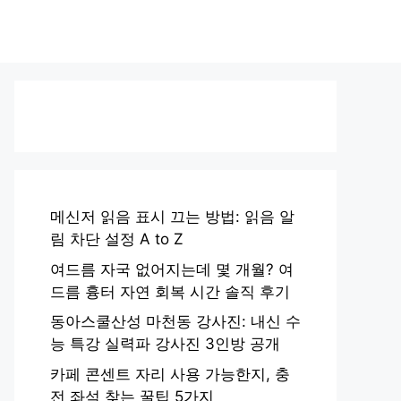
메신저 읽음 표시 끄는 방법: 읽음 알
림 차단 설정 A to Z
여드름 자국 없어지는데 몇 개월? 여
드름 흉터 자연 회복 시간 솔직 후기
동아스쿨산성 마천동 강사진: 내신 수
능 특강 실력파 강사진 3인방 공개
카페 콘센트 자리 사용 가능한지, 충
전 좌석 찾는 꿀팁 5가지