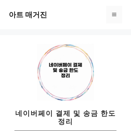
컨
텐
아트 매거진
메
츠
로
뉴
건
너
뛰
기
네이버페이 결제 및 송금 한도
정리