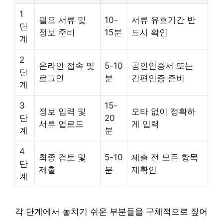
1
필요 서류 및
10-
서류 유효기간 반
단
정보 준비
15분
드시 확인
계
2
온라인 접속 및
5-10
공인인증서 또는
단
로그인
분
간편인증 준비
계
3
15-
정보 입력 및
오타 없이 정확하
단
20
서류 업로드
게 입력
계
분
4
최종 검토 및
5-10
제출 전 모든 항목
단
제출
분
재확인
계
각 단계에서 놓치기 쉬운 부분들을 구체적으로 짚어