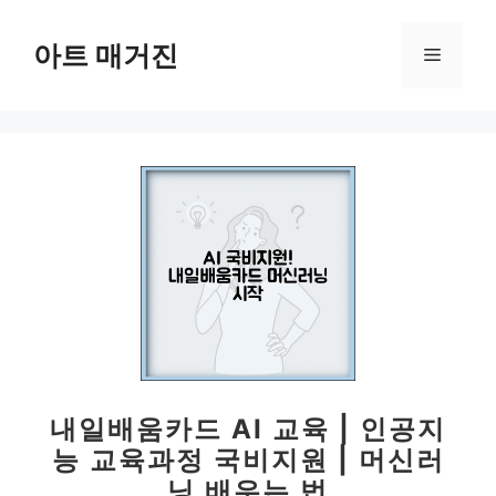
컨
텐
아트 매거진
메
츠
로
뉴
건
너
뛰
기
내일배움카드 AI 교육 | 인공지
능 교육과정 국비지원 | 머신러
닝 배우는 법