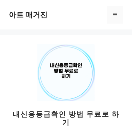
컨
텐
아트 매거진
메
츠
로
뉴
건
너
뛰
기
내신용등급확인 방법 무료로 하
기