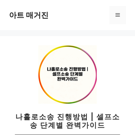
컨
텐
아트 매거진
메
츠
로
뉴
건
너
뛰
기
나홀로소송 진행방법 | 셀프소
송 단계별 완벽가이드