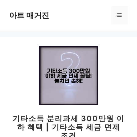
컨
텐
아트 매거진
메
츠
로
뉴
건
너
뛰
기
기타소득 분리과세 300만원 이
하 혜택 | 기타소득 세금 면제
조건