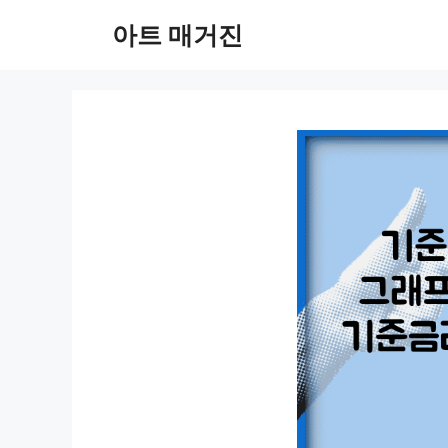
컨
아트 매거진
텐
츠
로
건
너
뛰
기