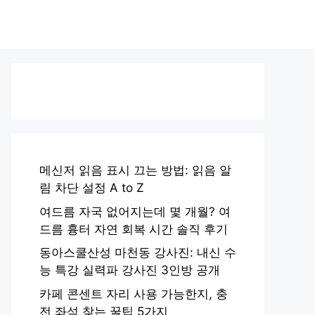
메신저 읽음 표시 끄는 방법: 읽음 알
림 차단 설정 A to Z
여드름 자국 없어지는데 몇 개월? 여
드름 흉터 자연 회복 시간 솔직 후기
동아스쿨산성 마천동 강사진: 내신 수
능 특강 실력파 강사진 3인방 공개
카페 콘센트 자리 사용 가능한지, 충
전 좌석 찾는 꿀팁 5가지