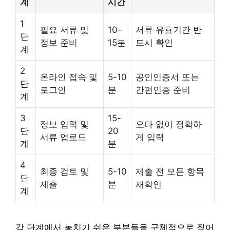
계
시간
1
필요 서류 및
10-
서류 유효기간 반
단
정보 준비
15분
드시 확인
계
2
온라인 접속 및
5-10
공인인증서 또는
단
로그인
분
간편인증 준비
계
3
15-
정보 입력 및
오타 없이 정확하
단
20
서류 업로드
게 입력
계
분
4
최종 검토 및
5-10
제출 전 모든 항목
단
제출
분
재확인
계
각 단계에서 놓치기 쉬운 부분들을 구체적으로 짚어