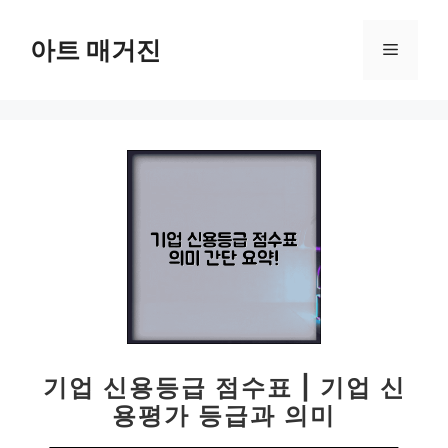
컨
텐
아트 매거진
메
츠
로
뉴
건
너
뛰
기
기업 신용등급 점수표 | 기업 신
용평가 등급과 의미