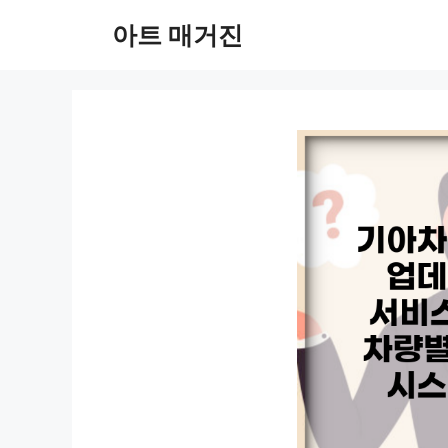
컨
아트 매거진
텐
츠
로
건
너
뛰
기