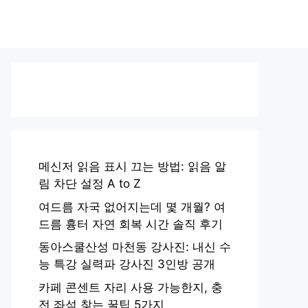
메신저 읽음 표시 끄는 방법: 읽음 알
림 차단 설정 A to Z
여드름 자국 없어지는데 몇 개월? 여
드름 흉터 자연 회복 시간 솔직 후기
동아스쿨산성 마천동 강사진: 내신 수
능 특강 실력파 강사진 3인방 공개
카페 콘센트 자리 사용 가능한지, 충
전 좌석 찾는 꿀팁 5가지