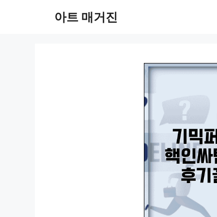
컨
아트 매거진
텐
츠
로
건
너
뛰
기