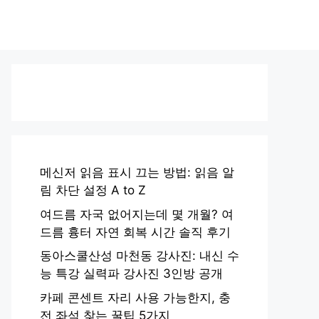
메신저 읽음 표시 끄는 방법: 읽음 알
림 차단 설정 A to Z
여드름 자국 없어지는데 몇 개월? 여
드름 흉터 자연 회복 시간 솔직 후기
동아스쿨산성 마천동 강사진: 내신 수
능 특강 실력파 강사진 3인방 공개
카페 콘센트 자리 사용 가능한지, 충
전 좌석 찾는 꿀팁 5가지