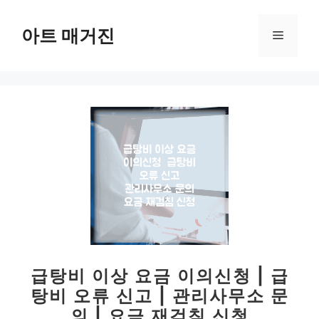
컨
텐
아트 매거진
메
츠
로
뉴
건
너
뛰
기
급탕비 이상 요금 이의신청 | 급
탕비 오류 신고 | 관리사무소 문
의 | 요금 재검침 신청