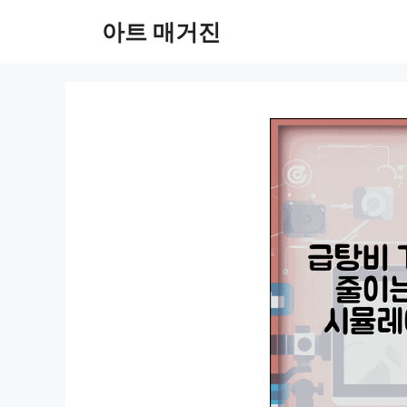
컨
아트 매거진
텐
츠
로
건
너
뛰
기