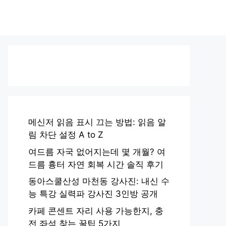
메신저 읽음 표시 끄는 방법: 읽음 알
림 차단 설정 A to Z
여드름 자국 없어지는데 몇 개월? 여
드름 흉터 자연 회복 시간 솔직 후기
동아스쿨산성 마천동 강사진: 내신 수
능 특강 실력파 강사진 3인방 공개
카페 콘센트 자리 사용 가능한지, 충
전 좌석 찾는 꿀팁 5가지