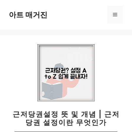
컨
텐
아트 매거진
메
츠
로
뉴
건
너
뛰
기
근저당권설정 뜻 및 개념 | 근저
당권 설정이란 무엇인가