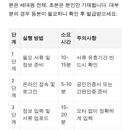
본은 세대원 전체, 초본은 본인만 기재됩니다. 대부
분의 경우 등본이 필요하니 확인 후 발급받으세요.
단
소요
실행 방법
주의사항
계
시간
1
필요 서류 및
10-
서류 유효기간 반
단
정보 준비
15분
드시 확인
계
2
온라인 접속 및
5-10
공인인증서 또는
단
로그인
분
간편인증 준비
계
3
15-
정보 입력 및
오타 없이 정확하
단
20
서류 업로드
게 입력
계
분