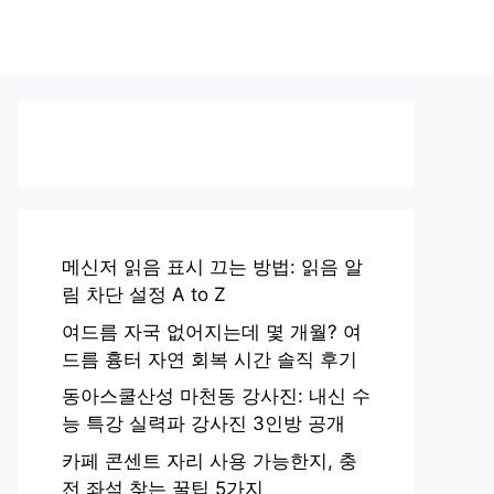
메신저 읽음 표시 끄는 방법: 읽음 알
림 차단 설정 A to Z
여드름 자국 없어지는데 몇 개월? 여
드름 흉터 자연 회복 시간 솔직 후기
동아스쿨산성 마천동 강사진: 내신 수
능 특강 실력파 강사진 3인방 공개
카페 콘센트 자리 사용 가능한지, 충
전 좌석 찾는 꿀팁 5가지