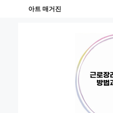
컨
아트 매거진
텐
츠
로
건
너
뛰
기