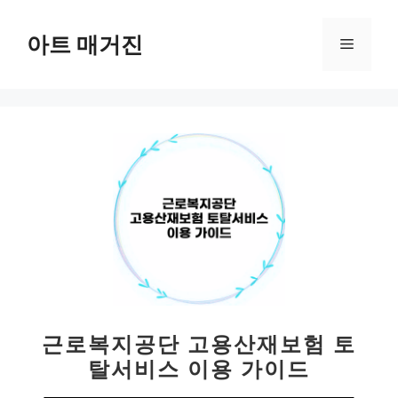
컨
텐
아트 매거진
메
츠
로
뉴
건
너
뛰
기
근로복지공단 고용산재보험 토
탈서비스 이용 가이드