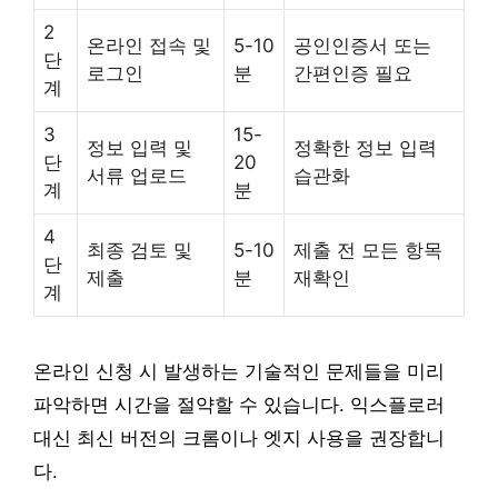
2
온라인 접속 및
5-10
공인인증서 또는
단
로그인
분
간편인증 필요
계
3
15-
정보 입력 및
정확한 정보 입력
단
20
서류 업로드
습관화
계
분
4
최종 검토 및
5-10
제출 전 모든 항목
단
제출
분
재확인
계
온라인 신청 시 발생하는 기술적인 문제들을 미리
파악하면 시간을 절약할 수 있습니다. 익스플로러
대신 최신 버전의 크롬이나 엣지 사용을 권장합니
다.