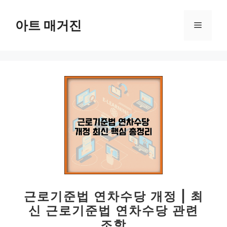
컨
텐
아트 매거진
메
츠
로
뉴
건
너
뛰
기
근로기준법 연차수당 개정 | 최
신 근로기준법 연차수당 관련
조항