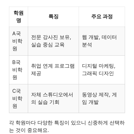
학원
특징
주요 과정
명
A국
전문 강사진 보유,
웹 개발, 데이터
비학
실습 중심 교육
분석
원
B국
취업 연계 프로그램
디지털 마케팅,
비학
제공
그래픽 디자인
원
C국
자체 스튜디오에서
동영상 제작, 게
비학
의 실습 기회
임 개발
원
각 학원마다 다양한 특징이 있으니 신중하게 선택하
는 것이 중요해요.