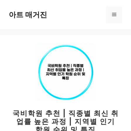
컨
텐
아트 매거진
메
츠
로
뉴
건
너
뛰
기
국비학원 추천 | 직종별 최신 취
업률 높은 과정 | 지역별 인기
학원 순위 및 특징