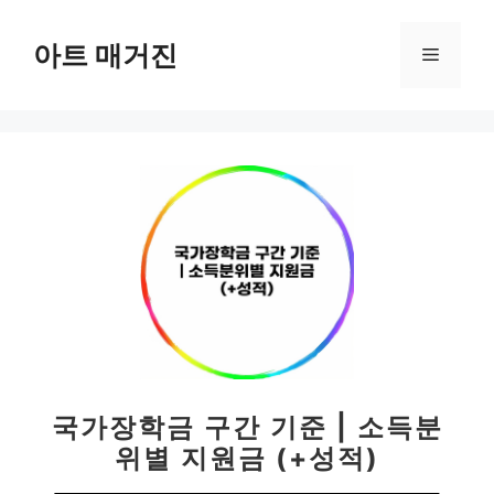
컨
텐
아트 매거진
메
츠
로
뉴
건
너
뛰
기
국가장학금 구간 기준 | 소득분
위별 지원금 (+성적)