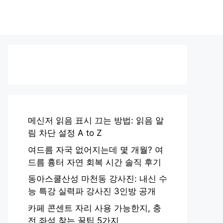
메신저 읽음 표시 끄는 방법: 읽음 알
림 차단 설정 A to Z
여드름 자국 없어지는데 몇 개월? 여
드름 흉터 자연 회복 시간 솔직 후기
동아스쿨산성 마천동 강사진: 내신 수
능 특강 실력파 강사진 3인방 공개
카페 콘센트 자리 사용 가능한지, 충
전 좌석 찾는 꿀팁 5가지