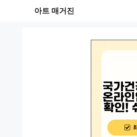
컨
아트 매거진
텐
츠
로
건
너
뛰
기