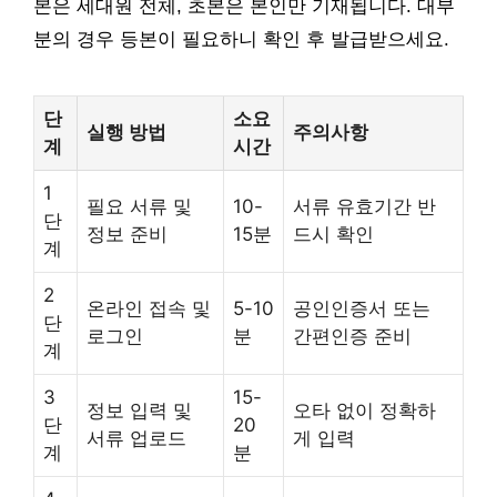
본은 세대원 전체, 초본은 본인만 기재됩니다. 대부
분의 경우 등본이 필요하니 확인 후 발급받으세요.
단
소요
실행 방법
주의사항
계
시간
1
필요 서류 및
10-
서류 유효기간 반
단
정보 준비
15분
드시 확인
계
2
온라인 접속 및
5-10
공인인증서 또는
단
로그인
분
간편인증 준비
계
3
15-
정보 입력 및
오타 없이 정확하
단
20
서류 업로드
게 입력
계
분