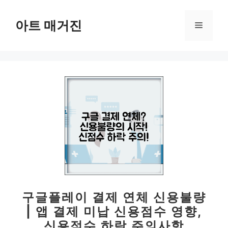
컨
텐
아트 매거진
메
츠
로
뉴
건
너
뛰
기
구글플레이 결제 연체 신용불량
| 앱 결제 미납 신용점수 영향,
신용점수 하락 주의사항