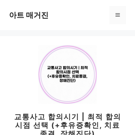
컨
텐
아트 매거진
메
츠
로
뉴
건
너
뛰
기
교통사고 합의시기 | 최적 합의
시점 선택 (+후유증확인, 치료
종결, 장해진단)