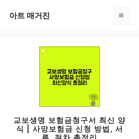
컨
텐
아트 매거진
메
츠
로
뉴
건
너
뛰
기
교보생명 보험금청구서 최신 양
식 | 사망보험금 신청 방법, 서
류, 절차 총정리