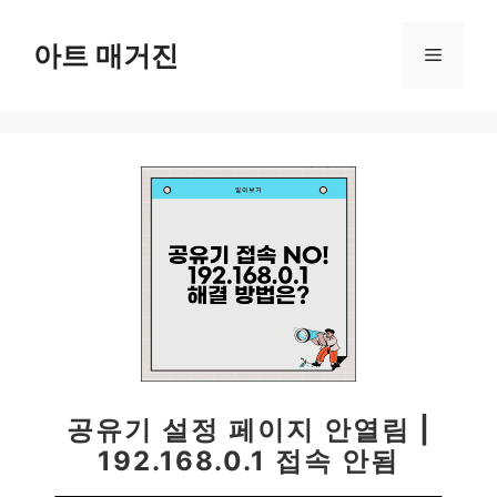
컨
텐
아트 매거진
메
츠
로
뉴
건
너
뛰
기
공유기 설정 페이지 안열림 |
192.168.0.1 접속 안됨