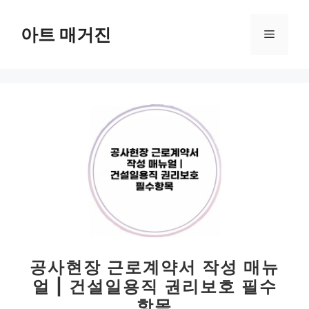
컨
텐
아트 매거진
메
츠
로
뉴
건
너
뛰
기
공사현장 근로계약서 작성 매뉴
얼 | 건설일용직 권리보호 필수
항목