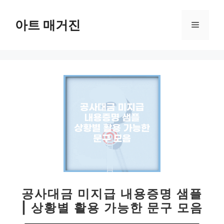
컨
텐
아트 매거진
메
츠
로
뉴
건
너
뛰
기
공사대금 미지급 내용증명 샘플
| 상황별 활용 가능한 문구 모음