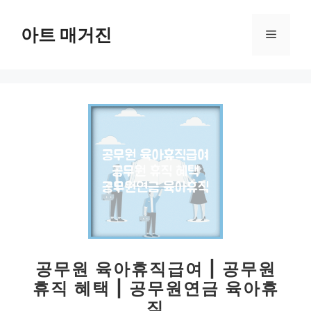
컨
텐
아트 매거진
메
츠
로
뉴
건
너
뛰
기
공무원 육아휴직급여 | 공무원
휴직 혜택 | 공무원연금 육아휴
직