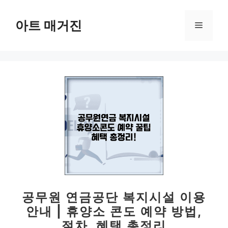
컨
텐
아트 매거진
메
츠
로
뉴
건
너
뛰
기
공무원 연금공단 복지시설 이용
안내 | 휴양소 콘도 예약 방법,
절차, 혜택 총정리