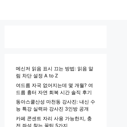
메신저 읽음 표시 끄는 방법: 읽음 알
림 차단 설정 A to Z
여드름 자국 없어지는데 몇 개월? 여
드름 흉터 자연 회복 시간 솔직 후기
동아스쿨산성 마천동 강사진: 내신 수
능 특강 실력파 강사진 3인방 공개
카페 콘센트 자리 사용 가능한지, 충
전 좌석 찾는 꿀팁 5가지