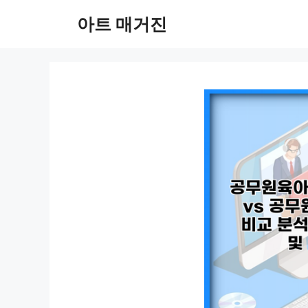
컨
아트 매거진
텐
츠
로
건
너
뛰
기