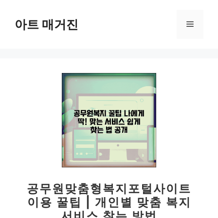
컨
텐
아트 매거진
메
츠
로
뉴
건
너
뛰
기
공무원맞춤형복지포털사이트
이용 꿀팁 | 개인별 맞춤 복지
서비스 찾는 방법