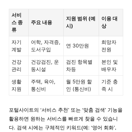
서비
지원 범위 (예
이용 대
스 종
주요 내용
시)
상
류
자기
어학, 자격증,
희망자
연 30만원
계발
도서구입
전원
건강
건강검진, 운
검진 항목별
본인 및
관리
동시설
차등
배우자
생활
주택, 육아,
월 5만원 할
기준 충
지원
통신비
인 (통신비)
족 시
포털사이트의 ‘서비스 추천’ 또는 ‘맞춤 검색’ 기능을
활용하면 원하는 서비스를 빠르게 찾을 수 있습니
다. 검색 시에는 구체적인 키워드(예: ‘영어 회화’,