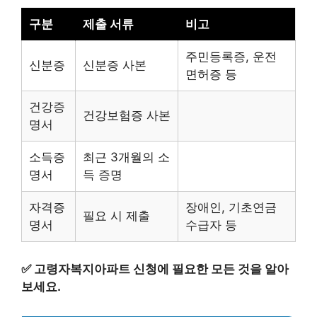
구분
제출 서류
비고
주민등록증, 운전
신분증
신분증 사본
면허증 등
건강증
건강보험증 사본
명서
소득증
최근 3개월의 소
명서
득 증명
자격증
장애인, 기초연금
필요 시 제출
명서
수급자 등
✅
고령자복지아파트 신청에 필요한 모든 것을 알아
보세요.