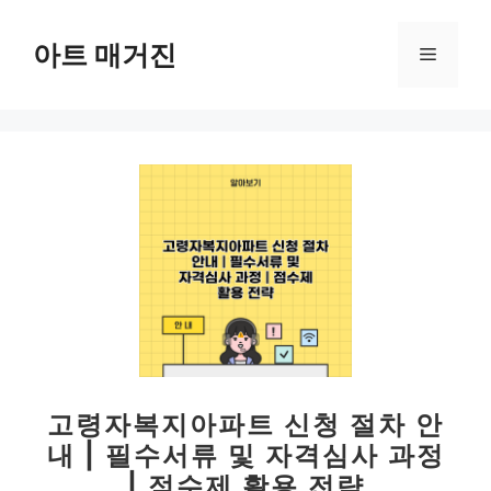
컨
텐
아트 매거진
메
츠
로
뉴
건
너
뛰
기
고령자복지아파트 신청 절차 안
내 | 필수서류 및 자격심사 과정
| 점수제 활용 전략