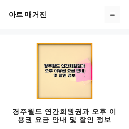
컨
텐
아트 매거진
메
츠
로
뉴
건
너
뛰
기
경주월드 연간회원권과 오후 이
용권 요금 안내 및 할인 정보