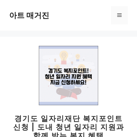
컨
텐
아트 매거진
메
츠
로
뉴
건
너
뛰
기
경기도 일자리재단 복지포인트
신청 | 도내 청년 일자리 지원과
함께 받는 복지 혜택